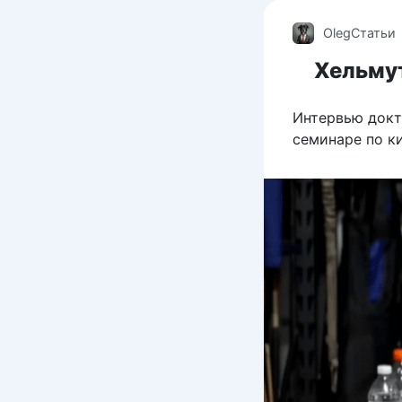
Oleg
Статьи
Хельмут
Интервью докт
семинаре по к