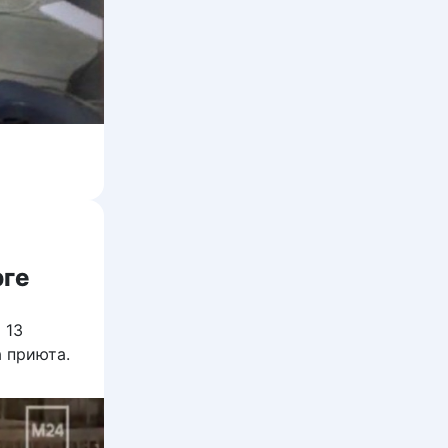
рге
 13
 приюта.