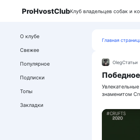
Перейти
ProHvostClub
к
Клуб владельцев собак и к
контенту
О клубе
Главная страниц
Свежее
Oleg
Статьи
Популярное
Победное
Подписки
Увлекательные
Топы
знаменитом Cr
Закладки