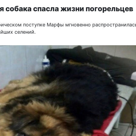
я собака спасла жизни погорельцев
оическом поступке Марфы мгновенно распространилас
йших селений.