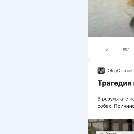
0
607
Oleg
Статьи
Трагедия 
В результате п
собак. Причин