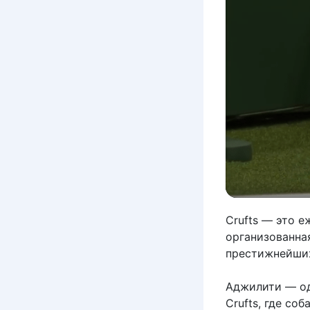
Crufts — это е
организованная
престижнейших
Аджилити — од
Crufts, где со