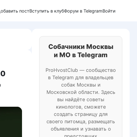
обавить пост
Вступить в клуб
Форум в Telegram
Войти
Собачники Москвы
и МО в Telegram
ProHvostClub — сообщество
20
в Telegram для владельцев
а
собак Москвы и
Московской области. Здесь
вы найдёте советы
кинологов, сможете
создать страницу для
своего питомца, размещать
объявления и узнавать о
предстоящих