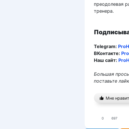
преодолевая р
тренера.
Подписыва
Telegram:
ProH
ВКонтакте:
Pr
Наш сайт:
ProH
Большая прось
поставьте лайк
Мне нрави
0
697