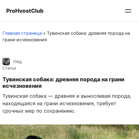
Перейти
ProHvostClub
к
контенту
Главная страница
»
Тувинская собака: древняя порода на
грани исчезновения
Oleg
Статьи
Тувинская собака: древняя порода на грани
исчезновения
Тувинская собака — древняя и выносливая порода,
находящаяся на грани исчезновения, требует
срочных мер по сохранению.