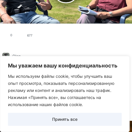
0
677
Oleg
Статьи
Мы уважаем вашу конфиденциальность
Собаки: верные друзья и незаменимые
Мы используем файлы cookie, чтобы улучшить ваш
помощники
опыт просмотра, показывать персонализированную
рекламу или контент и анализировать наш трафик.
Хотите узнать, почему собаки — лучшие друзья
Нажимая «Принять все», вы соглашаетесь на
человека, какие у них таланты и какая роль в нашей
использование наших файлов cookie.
жизни? Читайте статью!
Принять все